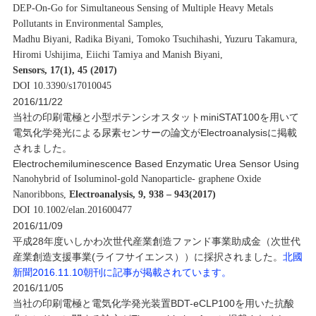
DEP-On-Go for Simultaneous Sensing of Multiple Heavy Metals
Pollutants in Environmental Samples,
Madhu Biyani, Radika Biyani, Tomoko Tsuchihashi, Yuzuru Takamura,
Hiromi Ushijima, Eiichi Tamiya and Manish Biyani,
Sensors, 17(1), 45 (2017)
DOI 10.3390/s17010045
2016/11/22
当社の印刷電極と小型ポテンシオスタットminiSTAT100を用いて
電気化学発光による尿素センサーの論文がElectroanalysisに掲載
されました。
Electrochemiluminescence Based Enzymatic Urea Sensor Using
Nanohybrid of Isoluminol-gold Nanoparticle- graphene Oxide
Nanoribbons,
Electroanalysis, 9, 938 – 943(2017)
DOI 10.1002/elan.201600477
2016/11/09
平成28年度いしかわ次世代産業創造ファンド事業助成金（次世代
産業創造支援事業(ライフサイエンス））に採択されました。
北國
新聞2016.11.10朝刊に記事が掲載されています。
2016/11/05
当社の印刷電極と電気化学発光装置BDT-eCLP100を用いた抗酸