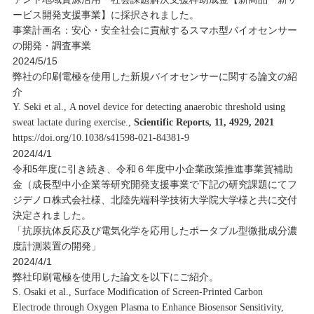
ービス開発支援事業】に採択されました。
事業計画名：安心・安全社会に貢献するスマホ型バイオセンサー
の開発・調査事業
2024/5/15
弊社の印刷電極を使用した新規バイオセンサーに関する論文の紹
介
Y. Seki et al., A novel device for detecting anaerobic threshold using
sweat lactate during exercise.,
Scientific Reports, 11, 4929, 2021
https://doi.org/10.1038/s41598-021-84381-9
2024/4/1
令和5年度に引き続き、令和６年度中小企業政策推進事業賀補助
金（成長型中小企業等研究開発支援事業で下記の研究課題にてフ
ジデノロ株式会社様、北陸先端科学技術大学院大学様と共に交付
決定されました。
「抗原抗体反応及び電気化学を応用したポータブル型微批成分濃
度計測装置の開発」
2024/4/1
弊社印刷電極を使用した論文を以下にご紹介。
S. Osaki et al., Surface Modification of Screen-Printed Carbon
Electrode through Oxygen Plasma to Enhance Biosensor Sensitivity,