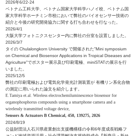
2026年6/22-24
ベトナム工科大学、ベトナム国家大学科学ハノイ校、ベトナム国
家大学科学ホーチミン市校において弊社のバイオセンサー技術の
紹介と今後の研究開発協力に関する打ち合わせを行なった。
2026/4/1
大阪大学フォトニクスセンター内に弊社の分室を設置しました。
2026/3/7
タイの Chulalongkorn University で開催された"Mini symposium
on Chemical and Biosensor Applications in Tropical Diseases and
Agriculture"でポスター展示及び印刷電極、miniSTATの展示を行
いました。
2025/12/5
弊社の印刷電極および電気化学発光計測装置が 有機リン系化合物
の測定に用いられた論文を紹介します。
E.Tamiya et.al. Wireless electrochemiluminescence biosensor for
organophosphorus compounds using a smartphone camera and a
wirelessly transmitted voltage device,
Sensors & Actuators B Chemical, 450, 139275, 2026
2024/8/19
公益財団法人石川県産業創出支援機構様の令和6年度成長戦略フ
ァンド地域資源活用・社会課題解決支援枠助成金【新商品・新サ