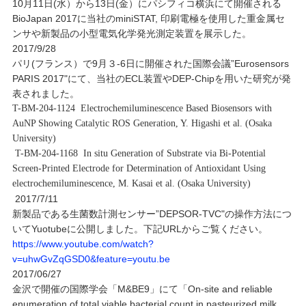
​10月11日(水）から13日(金）にパシフィコ横浜にて開催される
BioJapan 2017に当社のminiSTAT, 印刷電極を使用した重金属セ
ンサや新製品の小型電気化学発光測定装置を展示した。
2017/9/28
パリ(フランス）で9月３-6日に開催された国際会議”Eurosensors
PARIS 2017"にて、当社のECL装置やDEP-Chipを用いた研究が発
表されました。
​T-BM-204-1124 Electrochemiluminescence Based Biosensors with
AuNP Showing Catalytic ROS Generation, Y. Higashi et al. (Osaka
University)
​T-BM-204-1168 In situ Generation of Substrate via Bi-Potential
Screen-Prin
ted Electrode for Determination of Antioxidant Using
electrochemiluminescence, M. Kasai et al. (Osaka University)
2017/7/11
新製品である生菌数計測センサー”DEPSOR-TVC"の操作方法につ
いてYuotubeに公開しました。下記URLからご覧ください。
https://www.youtube.com/watch?
v=uhwGvZqGSD0&feature=youtu.be
2017/06/27
​金沢で開催の国際学会「M&BE9」にて「On-site and reliable
enumeration of total viable bacterial count in pasteurized milk