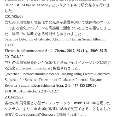
using ‘DEP-On-Go’ sensor」というタイトルで研究発表を行いま
した。
2017/05/08
当社の印刷電極と電気化学発光測定装置を用いて糖尿病のマーカ
ーである糖化アルブミンを高感度に測定でいることを報告しまし
た。唾液での診断できる可能性も示されました。
Sensitive Detection of Glycated Albumin in Human Serum Albumin
Using
Electrochemiluminescence
Anal. Chem., 2017, 89 (11), 5909–5915
2017/04/22
当社の印刷電極を用いた電気化学発光バイオイメージングに関す
る論文が
Electrochimica Actaに掲載されました。
Quenched Electrochemiluminescence Imaging using Electro-Generated
Substrate for Sensitive Detection of Catalase as Potential Enzyme
Reporter System,
Electrochimica Acta, 240, 447-455 (2017)
DOI 10.101
6/j.electacta.2017.03.224
2
016/12/27
当社の印刷電極と小型ポテンシオスタットminiSTAT100を用いた
システムにより、重金属が迅速に現場で測定できることを示した
論文がOpen JournalのSensorsに掲載されました
。