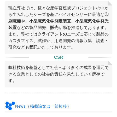
現在弊社では、様々な産学官連携プロジェクトの中か
ら生み出したシーズを基にバイオセンサーに最適な
印
刷電極
や、
小型電気化学測定装置
、
小型電気化学発光
装置
などの製品開発、
販売
活動を推進しております。
また、弊社では
クライアントのニーズ
に応じて製品の
カスタマイズ、試作や、用途開発の情報収集、調査・
研究なども
受託
いたしております。
CSR
弊社技術を基盤として社会へより多くの成果を還元で
きる企業としての社会的責任を果たしていく所存で
す。
News（掲載論文は一部抜粋）