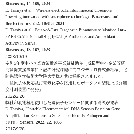
Biosensors, 14, 165, 2024
E. Tamiya et al., Wireless electrochemiluminescent biosensors:
Powering innovation with smartphone technology,
Biosensors and
Bioelectronics, 252, 116083, 2024
E. Tamiya et al., Point-of-Care Diagnostic Biosensors to Monitor Anti-
SARS-CoV-2 Neutralizing IgG/sIgA Antibodies and Antioxidant
Activity in Saliva.,
Biosensors, 13, 167, 2023
2023/10/19
令和5年度中小企業政策推進事業賀補助金（成長型中小企業等研
究開発支援事業に下記の研究課題にてフジデノロ株式会社様、北
陸先端科学技術大学院大学様と共に採択されました。
「抗原抗体反応及び電気化学を応用したポータブル型微批成分濃
度計測装置の開発」
2022/2/26
弊社印刷電極を使用した遺伝子センサーに関する総説が発表
E. Tamiya, "Portable Electrochemical DNA Sensors Based on Gene
Amplification Reactions to Screen and Identify Pathogen and
SNPs",
Sensors, 2022, 22, 1865
2017/9/28